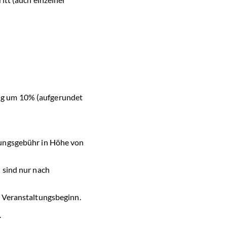
ng um 10% (aufgerundet
tungsgebühr in Höhe von
 sind nur nach
m Veranstaltungsbeginn.
.