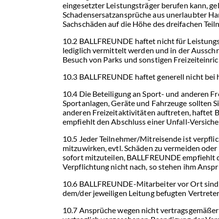
eingesetzter Leistungsträger berufen kann, 
Schadensersatzansprüche aus unerlaubter Handl
Sachschäden auf die Höhe des dreifachen Teil
10.2 BALLFREUNDE haftet nicht für Leistung
lediglich vermittelt werden und in der Aussch
Besuch von Parks und sonstigen Freizeiteinri
10.3 BALLFREUNDE haftet generell nicht bei 
10.4 Die Beteiligung an Sport- und anderen Fr
Sportanlagen, Geräte und Fahrzeuge sollten S
anderen Freizeitaktivitäten auftreten, haf
empfiehlt den Abschluss einer Unfall-Versich
10.5 Jeder Teilnehmer/Mitreisende ist verpfl
mitzuwirken, evtl. Schäden zu vermeiden ode
sofort mitzuteilen, BALLFREUNDE empfiehlt d
Verpflichtung nicht nach, so stehen ihm Anspr
10.6 BALLFREUNDE-Mitarbeiter vor Ort sind ni
dem/der jeweiligen Leitung befugten Vertre
10.7 Ansprüche wegen nicht vertragsgemäßer 