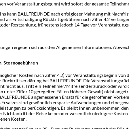
en vor Veranstaltungsbeginn) wird sofort der gesamte Teilnehmerp
rmins kann BALLFREUNDE nach erfolgloser Mahnung mit Nachfri
d als Entschädigung Rücktrittgebühren nach Ziffer 4.2 verlange
ng der Restzahlung, frühestens jedoch 14 Tage vor Veranstaltung
ngen ergeben sich aus den Allgemeinen Informationen. Abweic
en, Stornogebühren
g möglicher Kosten nach Ziffer 4.2) vor Veranstaltungsbeginn von 
er Rücktrittserklärung bei BALLFREUNDE. Die Veranstaltungsrüc
icht nicht aus. Tritt ein Teilnehmer/Mitreisender zurück oder wird 
unter Ziffer 10 geregelten Fällen Höherer Gewalt) nicht angetr
 BALLFREUNDE angemessenen Ersatz für die getroffenen Vorke
 Ersatzes sind gewöhnlich ersparte Aufwendungen und eine gew
eistungen zu berücksichtigen. Es bleibt Ihnen unbenommen, den
ichtantritt der Reise keine oder wesentlich niedrigere Kosten e
senen Kosten.
arbeitungsgebühr von 25,- Euro pro Buchungsvorgang beim Rücktr