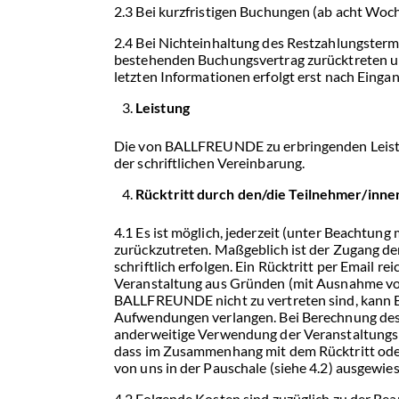
2.3 Bei kurzfristigen Buchungen (ab acht Woch
2.4 Bei Nichteinhaltung des Restzahlungste
bestehenden Buchungsvertrag zurücktreten un
letzten Informationen erfolgt erst nach Einga
Leistung
Die von BALLFREUNDE zu erbringenden Leistu
der schriftlichen Vereinbarung.
Rücktritt durch den/die Teilnehmer/inn
4.1 Es ist möglich, jederzeit (unter Beachtun
zurückzutreten. Maßgeblich ist der Zugang d
schriftlich erfolgen. Ein Rücktritt per Email re
Veranstaltung aus Gründen (mit Ausnahme von 
BALLFREUNDE nicht zu vertreten sind, kann
Aufwendungen verlangen. Bei Berechnung des
anderweitige Verwendung der Veranstaltungsl
dass im Zusammenhang mit dem Rücktritt oder N
von uns in der Pauschale (siehe 4.2) ausgewie
4.2 Folgende Kosten sind zuzüglich zu der Be