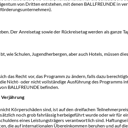
igentum von Dritten entstehen, mit denen BALLFREUNDE in vert
Beförderungsunternehmen).
eben. Der Anreisetag sowie der Rückreisetag werden als ganze Ta
ibt, wie Schulen, Jugendherbergen, aber auch Hotels, müssen die
h das Recht vor, das Programm zu ändern, falls dazu berechtig
e Nicht- oder nicht vollständige Ausführung des Programms in
s von BALLFREUNDE befinden.
 Verjährung
 nicht Körperschäden sind, ist auf den dreifachen Teilnehmerprei
ätzlich noch grob fahrlässig herbeigeführt wurde oder wir für e
chuldens eines Leistungsträgers verantwortlich sind. Haftungs
ten, die auf internationalen Übereinkommen beruhen und auf die 