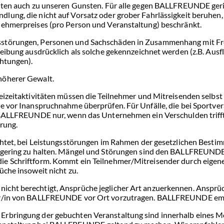
gelten auch zu unseren Gunsten. Für alle gegen BALLFREUNDE ger
ung, die nicht auf Vorsatz oder grober Fahrlässigkeit beruhen, i
nehmerpreises (pro Person und Veranstaltung) beschränkt.
sstörungen, Personen und Sachschäden in Zusammenhang mit Fr
reibung ausdrücklich als solche gekennzeichnet werden (z.B. Ausf
chtungen).
höherer Gewalt.
eizeitaktivitäten müssen die Teilnehmer und Mitreisenden selbst
ie vor Inanspruchnahme überprüfen. Für Unfälle, die bei Sportve
tet BALLFREUNDE nur, wenn das Unternehmen ein Verschulden tr
erung.
ichtet, bei Leistungsstörungen im Rahmen der gesetzlichen Best
r gering zu halten. Mängel und Störungen sind den BALLFREUNDE
ie Schriftform. Kommt ein Teilnehmer/Mitreisender durch eigen
üche insoweit nicht zu.
cht berechtigt, Ansprüche jeglicher Art anzuerkennen. Ansprüche
ter/in von BALLFREUNDE vor Ort vorzutragen. BALLFREUNDE empf
Erbringung der gebuchten Veranstaltung sind innerhalb eines M