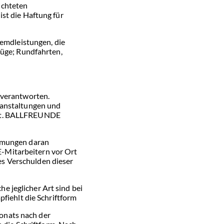
ichteten
st die Haftung für
emdleistungen, die
lüge; Rundfahrten,
 verantworten.
ranstaltungen und
ifft. BALLFREUNDE
immungen daran
-Mitarbeitern vor Ort
es Verschulden dieser
 jeglicher Art sind bei
iehlt die Schriftform
onats nach der