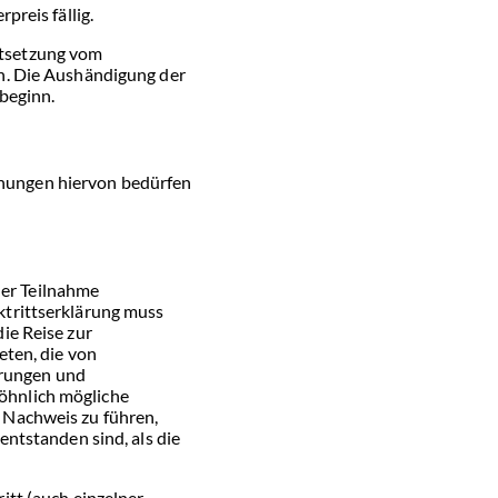
reis fällig.
stsetzung vom
n. Die Aushändigung der
sbeginn.
hungen hiervon bedürfen
der Teilnahme
ktrittserklärung muss
die Reise zur
eten, die von
hrungen und
öhnlich mögliche
 Nachweis zu führen,
ntstanden sind, als die
itt (auch einzelner