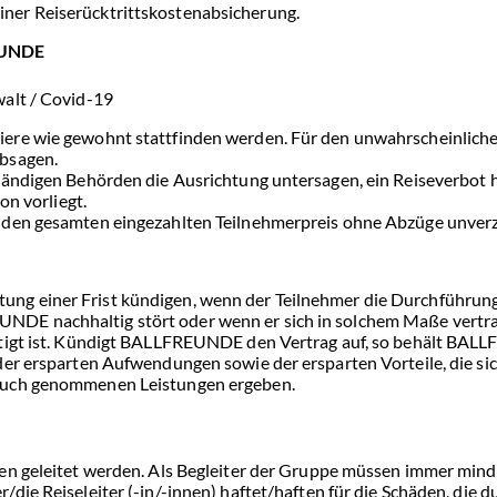
ner Reiserücktrittskostenabsicherung.
REUNDE
alt / Covid-19
re wie gewohnt stattfinden werden. Für den unwahrscheinlichen 
bsagen.
tändigen Behörden die Ausrichtung untersagen, ein Reiseverbot h
on vorliegt.
 den gesamten eingezahlten Teilnehmerpreis ohne Abzüge unverz
g einer Frist kündigen, wenn der Teilnehmer die Durchführung
E nachhaltig stört oder wenn er sich in solchem Maße vertrags
ertigt ist. Kündigt BALLFREUNDE den Vertrag auf, so behält B
er ersparten Aufwendungen sowie der ersparten Vorteile, die sic
pruch genommenen Leistungen ergeben.
en geleitet werden. Als Begleiter der Gruppe müssen immer minde
die Reiseleiter (-in/-innen) haftet/haften für die Schäden, die 