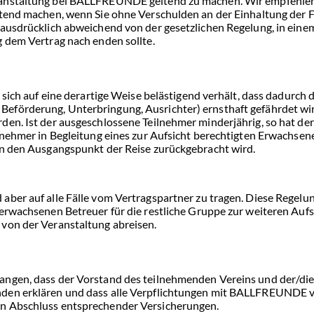
anstaltung bei BALLFREUNDE geltend zu machen. Wir empfehlen 
ltend machen, wenn Sie ohne Verschulden an der Einhaltung der F
ausdrücklich abweichend von der gesetzlichen Regelung, in einem
g dem Vertrag nach enden sollte.
 sich auf eine derartige Weise belästigend verhält, dass dadurch 
eförderung, Unterbringung, Ausrichter) ernsthaft gefährdet wir
en. Ist der ausgeschlossene Teilnehmer minderjährig, so hat der
ilnehmer in Begleitung eines zur Aufsicht berechtigten Erwachs
an den Ausgangspunkt der Reise zurückgebracht wird.
ber auf alle Fälle vom Vertragspartner zu tragen. Diese Regelung
erwachsenen Betreuer für die restliche Gruppe zur weiteren Aufs
 von der Veranstaltung abreisen.
ngen, dass der Vorstand des teilnehmenden Vereins und der/die R
den erklären und dass alle Verpflichtungen mit BALLFREUNDE v
en Abschluss entsprechender Versicherungen.