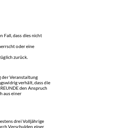
Fall, dass dies nicht
errscht oder eine
üglich zurück.
 der Veranstaltung
widrig verhält, dass die
ALLFREUNDE den Anspruch
h aus einer
stens drei Volljährige
durch Verschulden einer