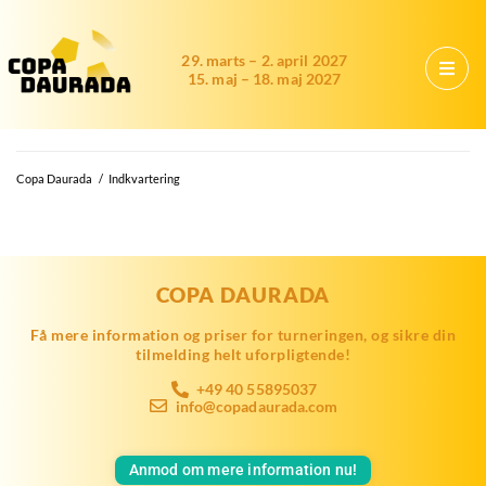
29. marts – 2. april 2027
15. maj – 18. maj 2027
Copa Daurada
/
Indkvartering
COPA DAURADA
Få mere information og priser for turneringen, og sikre din
tilmelding helt uforpligtende!
+49 40 55895037
info@copadaurada.com
Anmod om mere information nu!