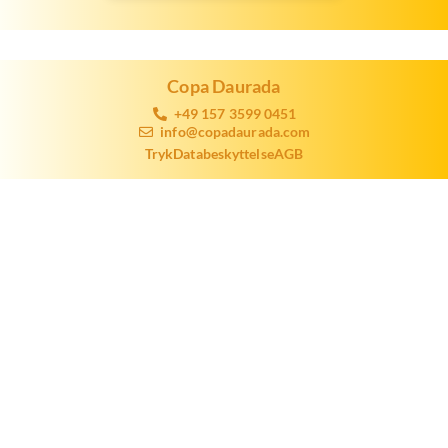
Copa Daurada
+49 157 3599 0451
info@copadaurada.com
Tryk
Databeskyttelse
AGB