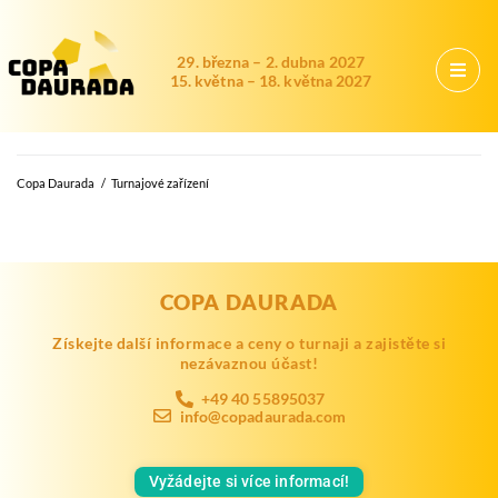
29. března – 2. dubna 2027
15. května – 18. května 2027
Copa Daurada
/
Turnajové zařízení
COPA DAURADA
Získejte další informace a ceny o turnaji a zajistěte si
nezávaznou účast!
+49 40 55895037
info@copadaurada.com
Vyžádejte si více informací!