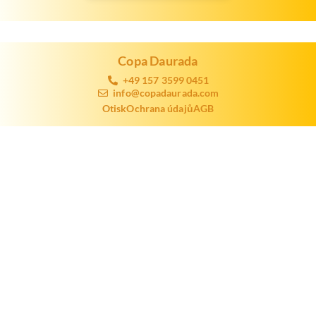
Copa Daurada
+49 157 3599 0451
info@copadaurada.com
Otisk
Ochrana údajů
AGB