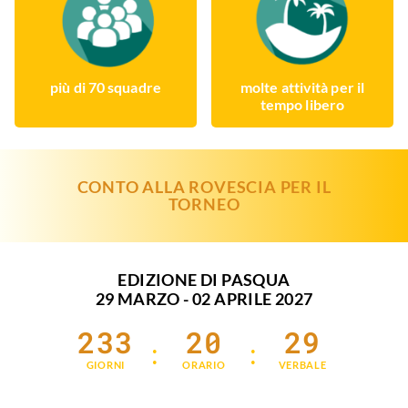
più di 70 squadre
molte attività per il
tempo libero
CONTO ALLA ROVESCIA PER IL
TORNEO
EDIZIONE DI PASQUA
29 MARZO - 02 APRILE 2027
2
3
3
2
0
2
9
:
:
GIORNI
ORARIO
VERBALE