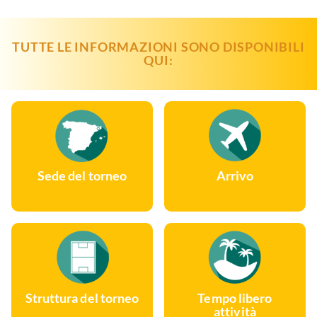
TUTTE LE INFORMAZIONI SONO DISPONIBILI
QUI:
Sede del torneo
Arrivo
Struttura del torneo
Tempo libero
attività