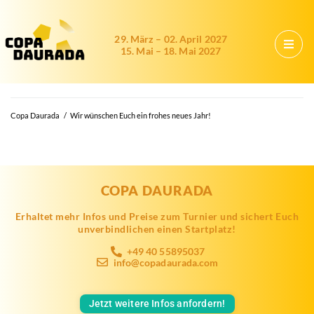
29. März – 02. April 2027
15. Mai – 18. Mai 2027
Copa Daurada
/
Wir wünschen Euch ein frohes neues Jahr!
COPA DAURADA
Erhaltet mehr Infos und Preise zum Turnier und sichert Euch
unverbindlichen einen Startplatz!
+49 40 55895037
info@copadaurada.com
Jetzt weitere Infos anfordern!