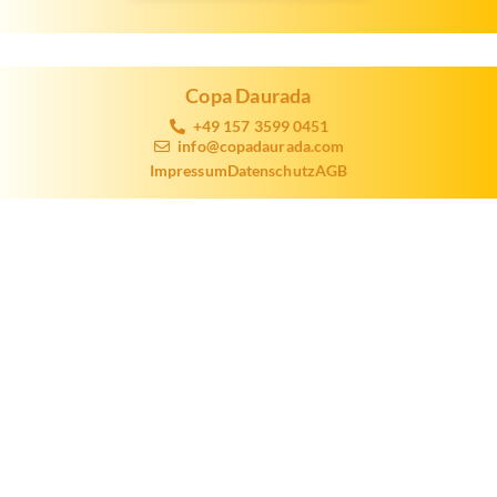
Copa Daurada
+49 157 3599 0451
info@copadaurada.com
Impressum
Datenschutz
AGB