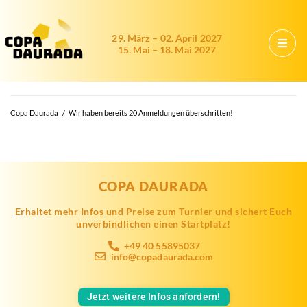
29. März – 02. April 2027
15. Mai – 18. Mai 2027
Copa Daurada
/
Wir haben bereits 20 Anmeldungen überschritten!
COPA DAURADA
Erhaltet mehr Infos und Preise zum Turnier und sichert Euch
unverbindlichen einen Startplatz!
+49 40 55895037
info@copadaurada.com
Jetzt weitere Infos anfordern!